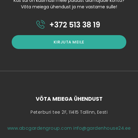
Kas sul on küsimusi meie puidust aiamajade kohta?
Võta meiega ühendust ja me vastame sulle!
+372 513 38 19
KIRJUTA MEILE
VÕTA MEIEGA ÜHENDUST
Peterburi tee 2F, 11415 Tallinn, Eesti
www.abcgardengroup.com
info@gardenhouse24.ee