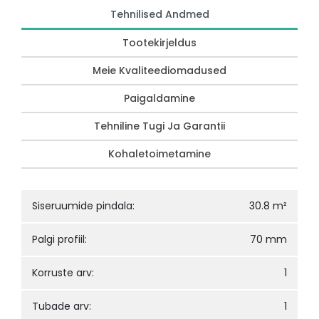
Tehnilised Andmed
Tootekirjeldus
Meie Kvaliteediomadused
Paigaldamine
Tehniline Tugi Ja Garantii
Kohaletoimetamine
Siseruumide pindala:
30.8 m²
Palgi profiil:
70 mm
Korruste arv:
1
Tubade arv:
1