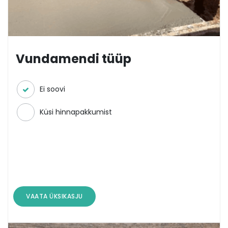
Vundamendi tüüp
Ei soovi
Küsi hinnapakkumist
VAATA ÜKSIKASJU