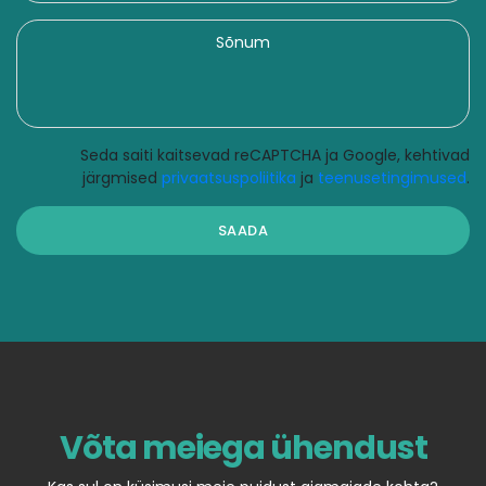
Seda saiti kaitsevad reCAPTCHA ja Google, kehtivad
järgmised
privaatsuspoliitika
ja
teenusetingimused
.
Võta meiega ühendust