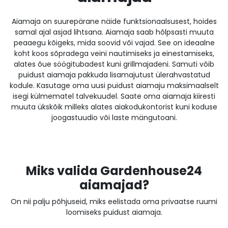
Aiamaja on suurepärane näide funktsionaalsusest, hoides
samal ajal asjad lihtsana. Aiamaja saab hõlpsasti muuta
peaaegu kõigeks, mida soovid või vajad. See on ideaalne
koht koos sõpradega veini nautimiseks ja einestamiseks,
alates õue söögitubadest kuni grillmajadeni. Samuti võib
puidust aiamaja pakkuda lisamajutust ülerahvastatud
kodule. Kasutage oma uusi puidust aiamaju maksimaalselt
isegi külmematel talvekuudel. Saate oma aiamaja kiiresti
muuta ükskõik milleks alates aiakodukontorist kuni koduse
joogastuudio või laste mängutoani.
Miks valida Gardenhouse24
aiamajad?
On nii palju põhjuseid, miks eelistada oma privaatse ruumi
loomiseks puidust aiamaja.