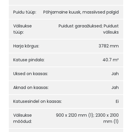
Puidu tüüp:
Põhjamaine kuusk, massiivsed palgid
Välisukse
Puidust garaažiuksed; Puidust
tüüp:
välisuks
Harja kõrgus:
3782 mm
Katuse pindala:
40.7 m²
Uksed on kaasas:
Jah
Aknad on kaasas:
Jah
Katusesindel on kaasas:
Ei
Välisukse
900 x 2120 mm (1); 2300 x 2100
mõõdud:
mm (1)