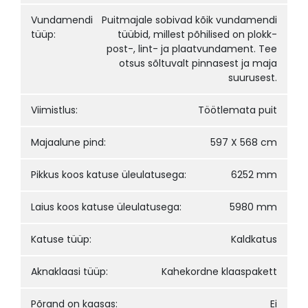
Vundamendi
Puitmajale sobivad kõik vundamendi
tüüp:
tüübid, millest põhilised on plokk-
post-, lint- ja plaatvundament. Tee
otsus sõltuvalt pinnasest ja maja
suurusest.
Viimistlus:
Töötlemata puit
Majaalune pind:
597 X 568 cm
Pikkus koos katuse üleulatusega:
6252 mm
Laius koos katuse üleulatusega:
5980 mm
Katuse tüüp:
Kaldkatus
Aknaklaasi tüüp:
Kahekordne klaaspakett
Põrand on kaasas:
Ei