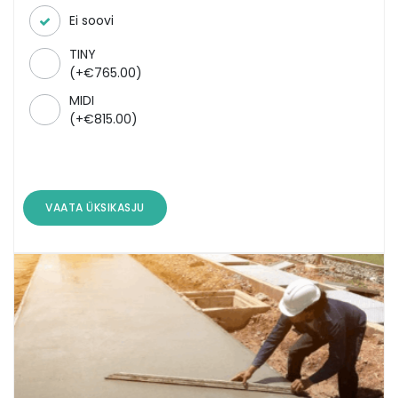
Ei soovi
TINY
(
+
€
765.00
)
MIDI
(
+
€
815.00
)
VAATA ÜKSIKASJU