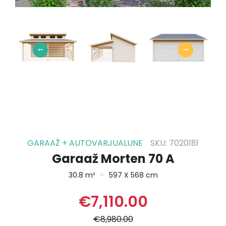
GARAAŽ + AUTOVARJUALUNE
SKU: 7020181
Garaaž Morten 70 A
30.8 m²
597 X 568 cm
Algne
Current
€
7,110.00
hind
price
oli:
is:
€
8,980.00