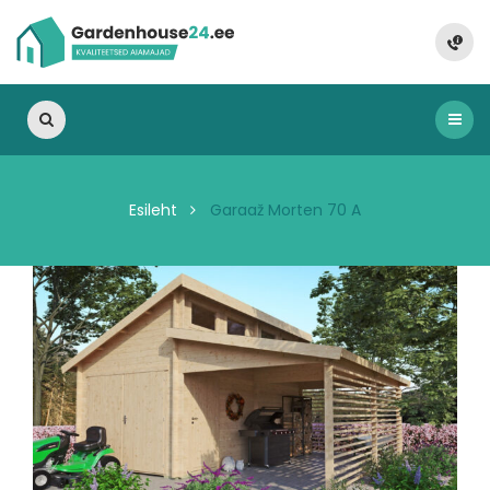
Esileht
Garaaž Morten 70 A