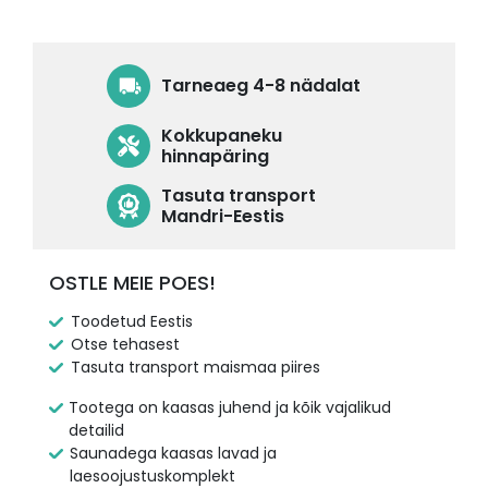
€8,980.00.
€7,110.00.
Tarneaeg 4-8 nädalat
Kokkupaneku
hinnapäring
Tasuta transport
Mandri-Eestis
OSTLE MEIE POES!
Toodetud Eestis
Otse tehasest
Tasuta transport maismaa piires
Tootega on kaasas juhend ja kõik vajalikud
detailid
Saunadega kaasas lavad ja
laesoojustuskomplekt