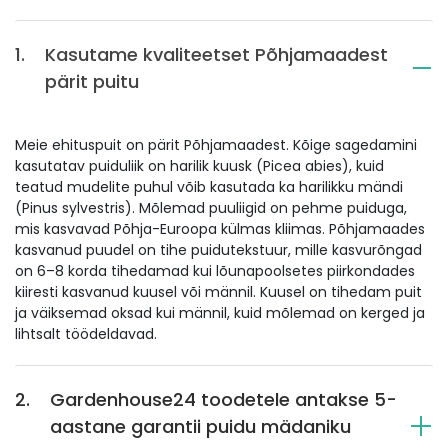
1.
Kasutame kvaliteetset Põhjamaadest
pärit puitu
Meie ehituspuit on pärit Põhjamaadest. Kõige sagedamini
kasutatav puiduliik on harilik kuusk (Picea abies), kuid
teatud mudelite puhul võib kasutada ka harilikku mändi
(Pinus sylvestris). Mõlemad puuliigid on pehme puiduga,
mis kasvavad Põhja-Euroopa külmas kliimas. Põhjamaades
kasvanud puudel on tihe puidutekstuur, mille kasvurõngad
on 6–8 korda tihedamad kui lõunapoolsetes piirkondades
kiiresti kasvanud kuusel või männil. Kuusel on tihedam puit
ja väiksemad oksad kui männil, kuid mõlemad on kerged ja
lihtsalt töödeldavad.
2.
Gardenhouse24 toodetele antakse 5-
aastane garantii puidu mädaniku